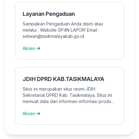
Layanan Pengaduan
Sampaikan Pengaduan Anda disini atau
melalui : Website SP4N LAPOR! Email :
setwan@tasikmalayakab.go.id
Akses
JDIH DPRD KAB.TASIKMALAYA
Situs ini merupakan situs resmi JDIH
Sekretariat DPRD Kab. Tasikmalaya. Situs ini
memuat data dan informasi-informasi produk
hukum baik produk hukum pusat maupun
Akses
daerah.