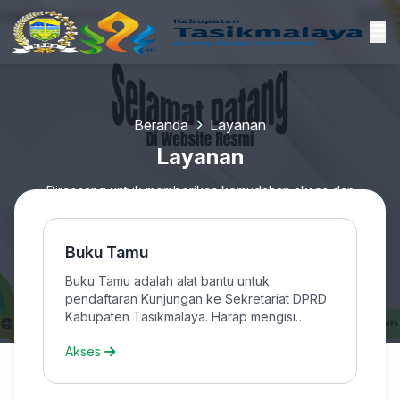
Beranda
Layanan
Layanan
Dirancang untuk memberikan kemudahan akses dan
meningkatkan kualitas pelayanan publik di lingkungan instansi
melalui solusi digital yang inovatif dan responsif.
Buku Tamu
Buku Tamu adalah alat bantu untuk
pendaftaran Kunjungan ke Sekretariat DPRD
Kabupaten Tasikmalaya. Harap mengisi
terlebih dahulu dan melakukan konfirmasi ke
Akses
0823-1504-7190 sebelum melaksanakan
kunjungan, Terima Kasih